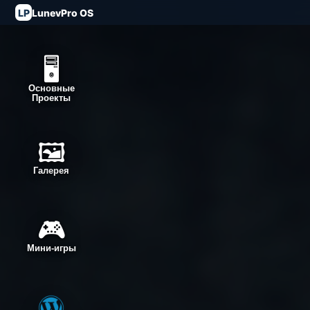
LP
LunevPro OS
🖥️
Основные
Проекты
🖼️
Галерея
🎮
Мини-игры