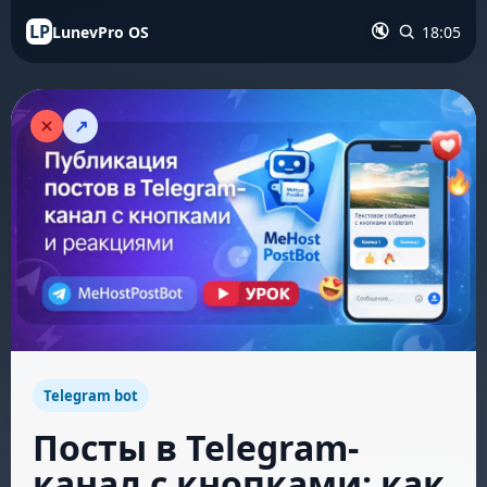
LP
LunevPro OS
18:05
🔇
↗
Telegram bot
Посты в Telegram-
канал с кнопками: как