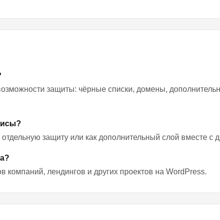
?
озможности защиты: чёрные списки, домены, дополнительны
висы?
как отдельную защиту или как дополнительный слой вместе с
та?
ов компаний, лендингов и других проектов на WordPress.