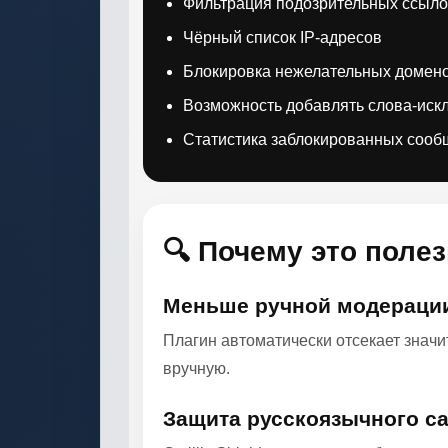
Фильтрация подозрительных ссыло
Чёрный список IP-адресов
Блокировка нежелательных домен
Возможность добавлять слова-иск
Статистика заблокированных соо
🔍 Почему это поле
Меньше ручной модераци
Плагин автоматически отсекает значи
вручную.
Защита русскоязычного с