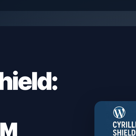
hield:
ам