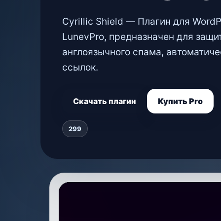
Cyrillic Shield — Плагин для Word
LunevPro, предназначен для защи
англоязычного спама, автоматиче
ссылок.
Скачать плагин
Купить Pro
299