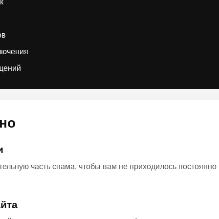
к
ов
лючения
бщений
зно
и
тельную часть спама, чтобы вам не приходилось постоянно
айта