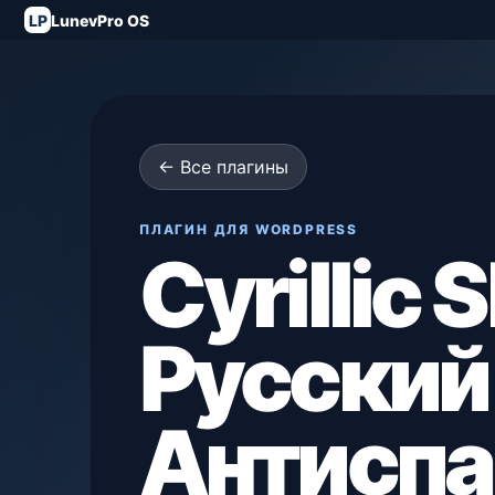
LP
LunevPro OS
← Все плагины
ПЛАГИН ДЛЯ WORDPRESS
Cyrillic S
Русский
Антисп