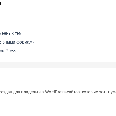
и
менных тем
улярными формами
ordPress
d создан для владельцев WordPress-сайтов, которые хотят у