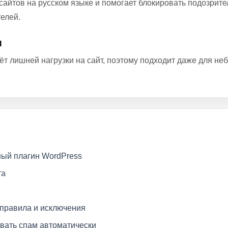
ти сайтов на русском языке и помогает блокировать подозри
елей.
и
аёт лишней нагрузки на сайт, поэтому подходит даже для н
чный плагин WordPress
та
 правила и исключения
овать спам автоматически