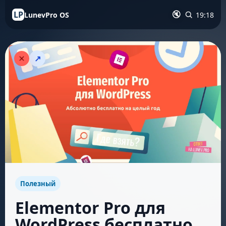
LP
LunevPro OS
19:18
🔇
↗
Полезный
Elementor Pro для
WordPress бесплатно