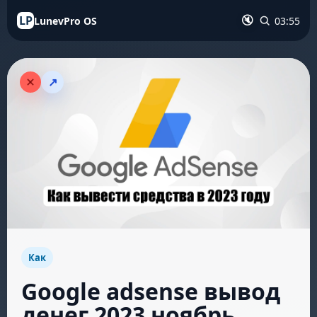
LP
LunevPro OS
03:55
🔇
↗
Как
Google adsense вывод
денег 2023 ноябрь