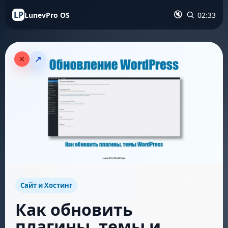
LP
LunevPro OS
02:33
🔇
↗
Сайт и Хостинг
Как обновить
плагины, темы и