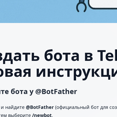
здать бота в Te
овая инструкц
те бота у @BotFather
 и найдите
@BotFather
(официальный бот для соз
атем выберите
/newbot
.