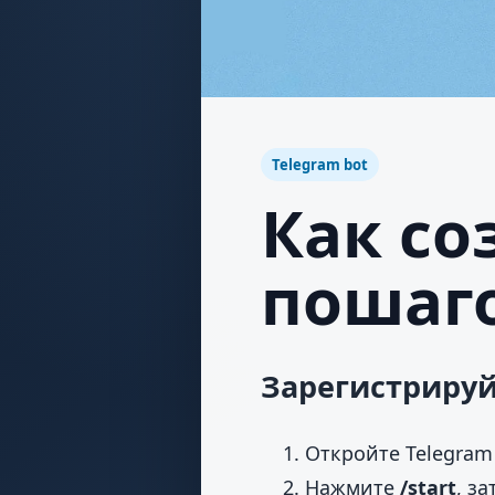
Telegram bot
Как со
пошаг
Зарегистрируй
Откройте Telegram
Нажмите
/start
, з