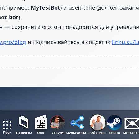
(например,
MyTestBot
) и username (должен закан
ot_bot
).
н
— сохраните его, он понадобится для управлени
v.pro/blog
и Подписывайтесь в соцсетях
linku.su/
📁
📰
✉
Проекты
Блог
Услуги
МультиСсылка
Обо мне
Steam
Контакт
Пуск