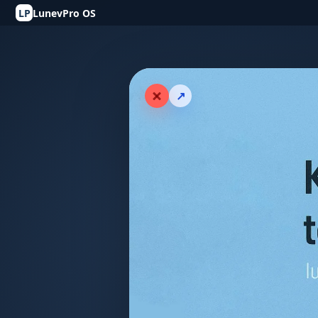
LP
LunevPro OS
↗