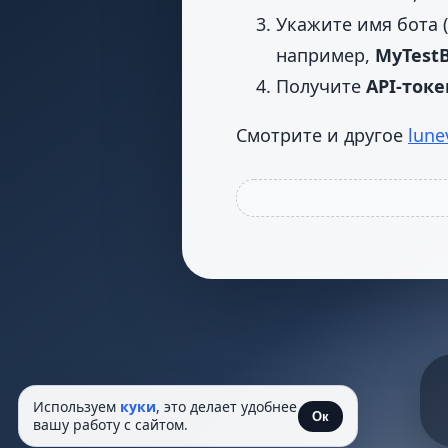
Укажите имя бота 
например,
MyTestB
Получите
API-токе
Смотрите и другое
lune
Используем
куки
, это делает удобнее
Ок
вашу работу с сайтом.