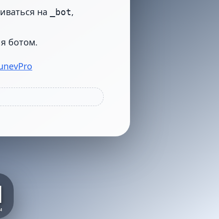
чиваться на
,
_bot
я ботом.
LunevPro
️
ы