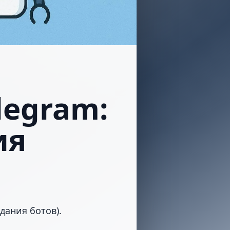
legram:
ия
дания ботов).