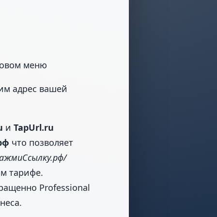
ковом меню
дим адрес вашей
u
и
TapUrl.ru
рф
что позволяет
ажмиСсылку.рф/
ом тарифе.
кращенно Professional
неса.