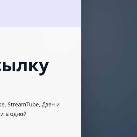
сылку
be, StreamTube, Дзен и
ки в одной