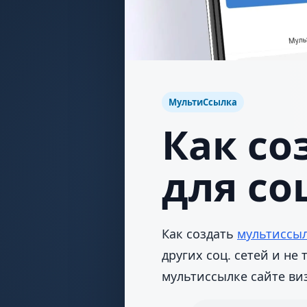
МультиСсылка
Как со
для со
Как создать
мультиссы
других соц. сетей и не
мультиссылке сайте ви