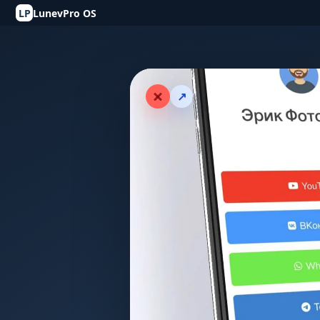
LP
LunevPro OS
↗