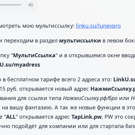
мотреть мою мультиссылку:
linku.su/lunevpro
и переходим в раздел
мультиссылки
в левом бо
пку "
МультиСсылка
" и в открывшемся окне вво
kU.su/myadress
 в бесплатном тарифе всего 2 адреса это:
LinkU.s
а 15 руб. открывается новый адрес
НажмиСсылку.
звания для ссылки типа
НажмиСсылку.рф/бро
или
Н
 на вашу фантазию. А так же новые функции в эт
 "
ALL
" открывается адрес
TapLink.pw
, PW это со
ично подойдёт для компании или для стартапа биз