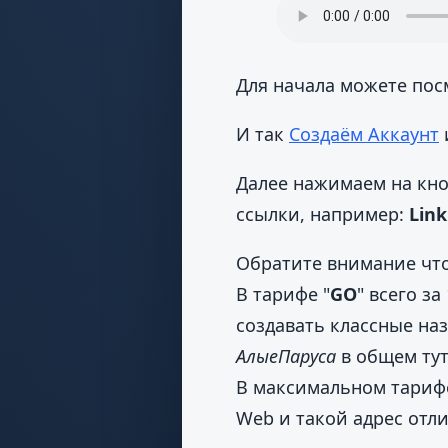
Для начала можете пос
И так
Создаём Аккаунт
Далее нажимаем на кно
ссылки, например:
Lin
Обратите внимание что
В тарифе "
GO
" всего з
создавать классные на
АлыеПаруса
в общем тут
В максимальном тарифе
Web и такой адрес отл