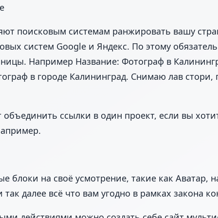
е
яют поисковым системам ранжировать вашу стран
ковых систем Google и Яндекс. По этому обязател
ницы. Например Название: Фотограф в Калинингр
граф в городе Калининград. Снимаю лав стори, 
 объединить ссылки в один проект, если вы хоти
например.
ые блоки на своё усмотрение, такие как Аватар, н
и так далее всё что вам угодно в рамках закона ко
тыми действиями можно создать себе сайт мульти