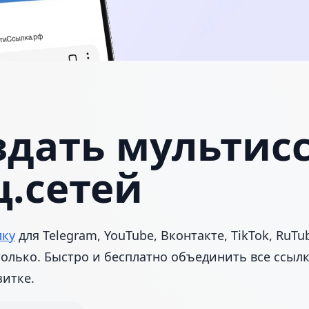
здать мультис
ц.сетей
лку
для Telegram, YouTube, Вконтакте, TikTok, RuTu
 только. Быстро и бесплатно объединить все ссыл
зитке.