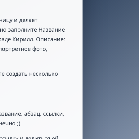
ицу и делает
ьно заполните Название
аде Кирилл. Описание:
портретное фото,
те создать несколько
азвание, абзац, ссылки,
нечно ;)
ссылку и делиться ей