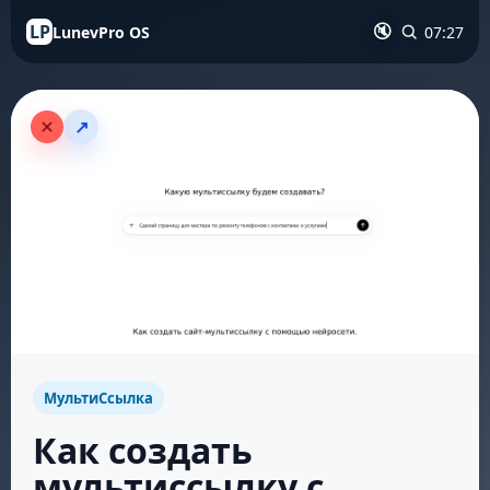
LP
LunevPro OS
07:27
🔇
↗
МультиСсылка
Как создать
мультиссылку с