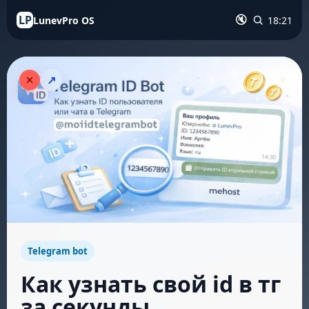
LP
LunevPro OS
18:21
🔇
↗
Telegram bot
Как узнать свой id в тг
за секунды