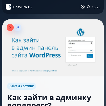
LP
LunevPro OS
10:23
🔇
↗
Сайт и Хостинг
Как зайти в админку
вордпресс?