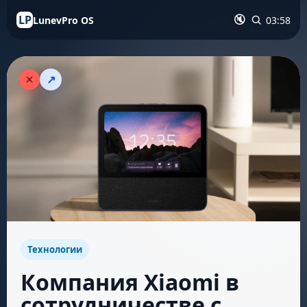
LP
LunevPro OS
03:58
🔇
↗
Технологии
Компания Xiaomi в
сотрудничестве с