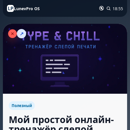
LP
LunevPro OS
18:55
🔇
↗
Полезный
Мой простой онлайн-
тренажёр слепой