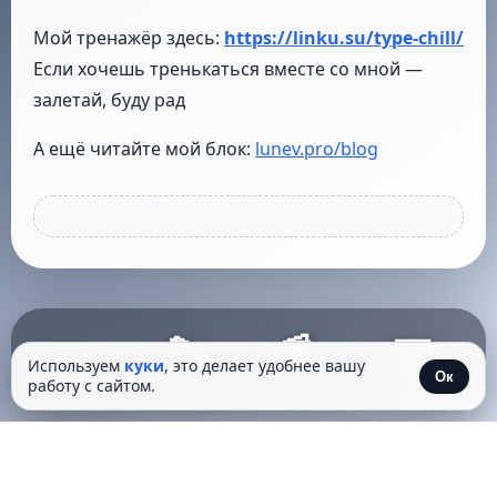
Мой тренажёр здесь:
https://linku.su/type-chill/
Если хочешь тренькаться вместе со мной —
залетай, буду рад
А ещё читайте мой блок:
lunev.pro/blog
📁
📰
✉️
Используем
куки
, это делает удобнее вашу
Ок
работу с сайтом.
Проекты
Блог
Контакты
Пуск