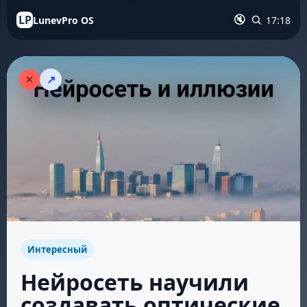
LP
LunevPro OS
17:18
🔇
↗
Интересный
Нейросеть научили
создавать оптические