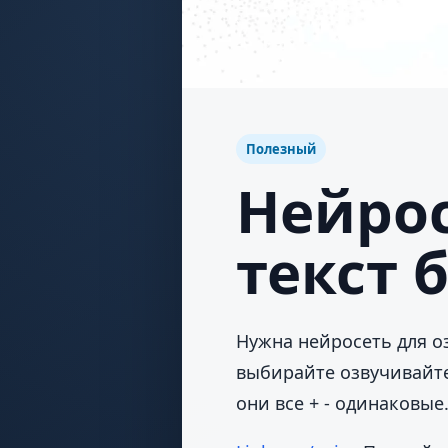
Полезный
Нейро
текст 
Нужна нейросеть для оз
выбирайте озвучивайте
они все + - одинаковые