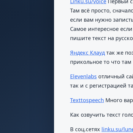
Linku.su/voice
Первый са
Там всё просто, сначал
если вам нужно записть
Самое интересное если 
пишите текст на русско
Яндекс Клауд
так же по
прикольное то что там 
Elevenlabs
отличный сай
так и с регистрацией 
Texttospeech
Много вари
Как озвучить текст го
В соц.сетях
linku.su/lun