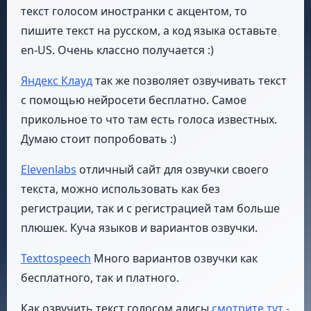
текст голосом иностранки с акцентом, то
пишите текст на русском, а код языка оставьте
en-US. Очень классно получается :)
Яндекс Клауд
так же позволяет озвучивать текст
с помощью нейросети бесплатно. Самое
прикольное то что там есть голоса известных.
Думаю стоит попробовать :)
Elevenlabs
отличный сайт для озвучки своего
текста, можно использовать как без
регистрации, так и с регистрацией там больше
плюшек. Куча языков и вариантов озвучки.
Texttospeech
Много вариантов озвучки как
бесплатного, так и платного.
Как озвучить текст голосом алисы
смотрите тут -