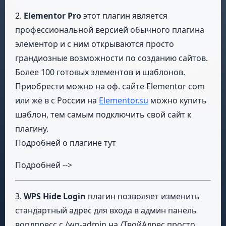
2.
Elementor Pro
этот плагин является
профессиональной версией обычного плагина
элементор и с ним открываются просто
грандиозные возможности по созданию сайтов.
Более 100 готовых элементов и шаблонов.
Приобрести можно на оф. сайте Elementor com
или же в с России на
Elementor.su
можно купить
шаблон, тем самым подключить свой сайт к
плагину.
Подробней о плагине тут
Подробней -->
3.
WPS Hide Login
плагин позволяет изменить
стандартный адрес для входа в админ панель
вордпресс с /wp-admin на /ТвойАдрес просто