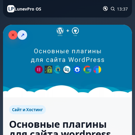
LP
LunevPro OS
13:37
🔇
↗
Сайт и Хостинг
Основные плагины
для сайта wordpress