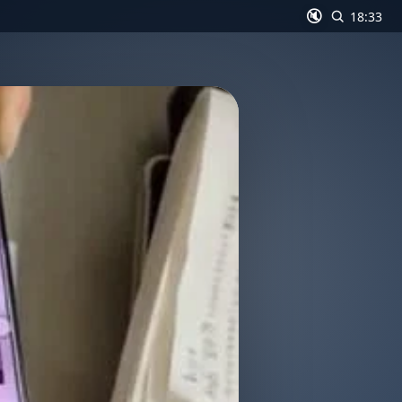
🔇
18:33