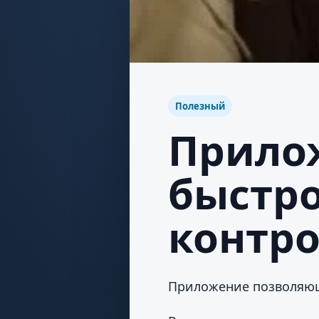
Полезный
Прило
быстро
контр
Приложение позволяющ