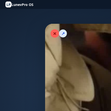
LP
LunevPro OS
↗