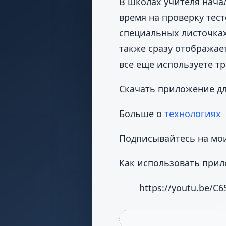
В школах учителя нача
время на проверку тес
специальных листочках
также сразу отображает
все еще используете т
Скачать приложение д
Больше о
технологиях
Подписывайтесь на мои
Как использовать при
https://youtu.be/C