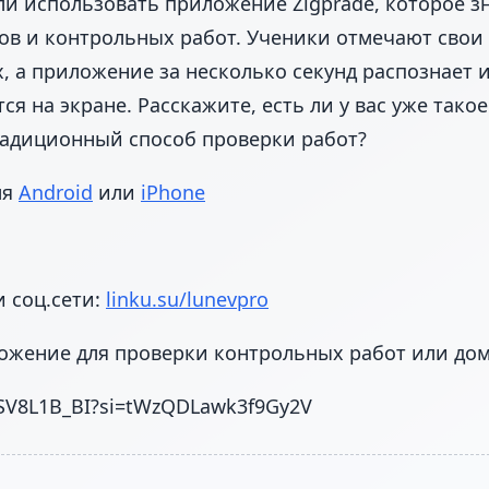
ли использовать приложение Zigprade, которое 
тов и контрольных работ. Ученики отмечают свои
, а приложение за несколько секунд распознает и
ся на экране. Расскажите, есть ли у вас уже так
радиционный способ проверки работ?
ля
Android
или
iPhone
 соц.сети:
linku.su/lunevpro
ложение для проверки контрольных работ или до
6SV8L1B_BI?si=tWzQDLawk3f9Gy2V