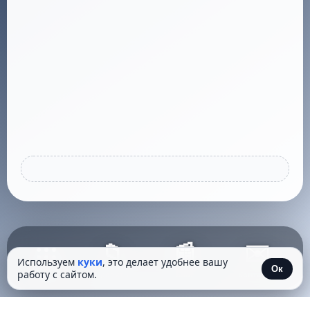
📁
📰
✉️
Используем
куки
, это делает удобнее вашу
Ок
работу с сайтом.
Проекты
Блог
Контакты
Пуск