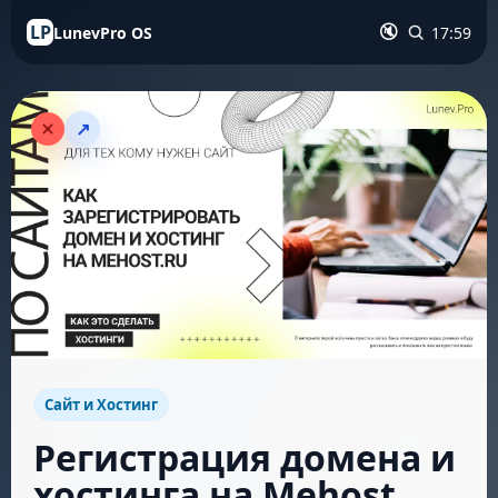
LP
LunevPro OS
17:59
🔇
↗
Сайт и Хостинг
Регистрация домена и
хостинга на Mehost