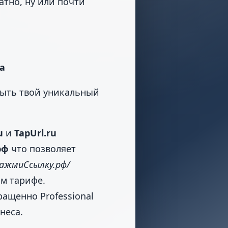
атно, ну или почти
а
 быть твой уникальный
u
и
TapUrl.ru
рф
что позволяет
ажмиСсылку.рф/
ом тарифе.
ращенно Professional
неса.