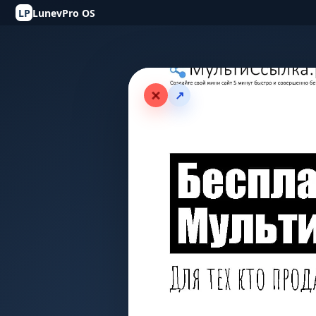
LP
LunevPro OS
↗