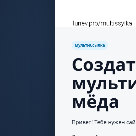
МультиСсылка
Создат
мульт
мёда
Привет! Тебе нужен сай