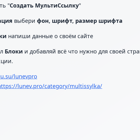
ть "
Создать МультиСсылку
"
ация
выбери
фон, шрифт, размер шрифта
ки
напиши данные о своём сайте
ел
Блоки
и добавляй всё что нужно для своей стр
кции.
ku.su/lunevpro
https://lunev.pro/category/multissylka/