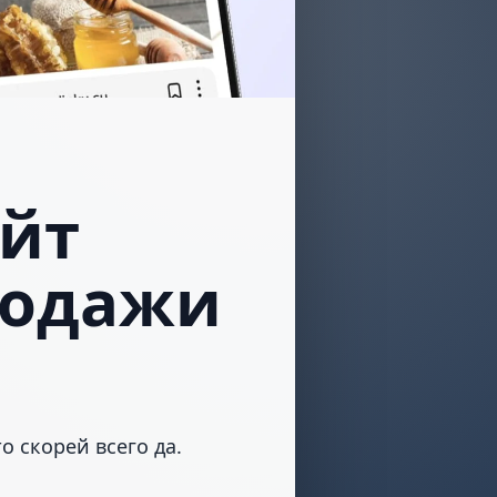
айт
родажи
о скорей всего да.