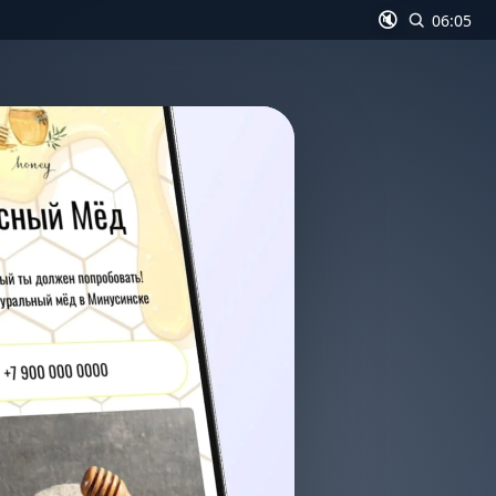
🔇
06:06