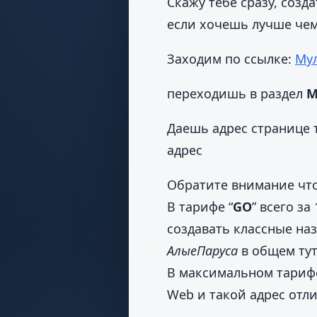
Скажу тебе сразу, созд
если хочешь лучше чем 
Заходим по ссылке:
Му
переходишь в раздел
М
Даешь адрес странице т
адрес
Обратите внимание что
В тарифе “
GO
” всего з
создавать классные на
АлыеПаруса
в общем тут
В максимальном тарифе
Web и такой адрес отл