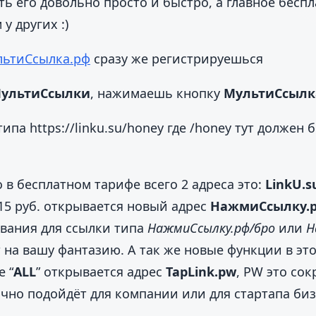
ать его довольно просто и быстро, а главное беспл
у других :)
льтиСсылка.рф
сразу же регистрируешься
ультиСсылки
, нажимаешь кнопку
МультиСсылк
ипа https://linku.su/honey где /honey тут должен
 в бесплатном тарифе всего 2 адреса это:
LinkU.s
а 15 руб. открывается новый адрес
НажмиСсылку.
звания для ссылки типа
НажмиСсылку.рф/бро
или
Н
 на вашу фантазию. А так же новые функции в эт
 “
ALL
” открывается адрес
TapLink.pw
, PW это сок
ично подойдёт для компании или для стартапа биз