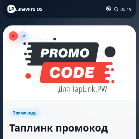
LP
LunevPro OS
05:19
🔇
↗
Промокоды
Таплинк промокод