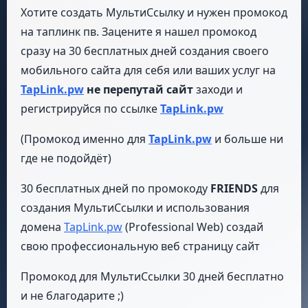
Хотите создать МультиСсылку и нужен промокод
на таплинк пв. Зацените я нашел промокод
сразу на 30 бесплатных дней создания своего
мобильного сайта для себя или ваших услуг на
TapLink.pw
не перепутай
сайт
заходи и
регистрируйся по ссылке
TapLink.pw
(Промокод именно для
TapLink.pw
и больше ни
где не подойдёт)
30 бесплатных дней по промокоду
FRIENDS
для
создания МультиСсылки и использования
домена
TapLink.pw
(Professional Web) создай
свою профессиональную веб страницу сайт
Промокод для МультиСсылки 30 дней бесплатно
и не благодарите ;)