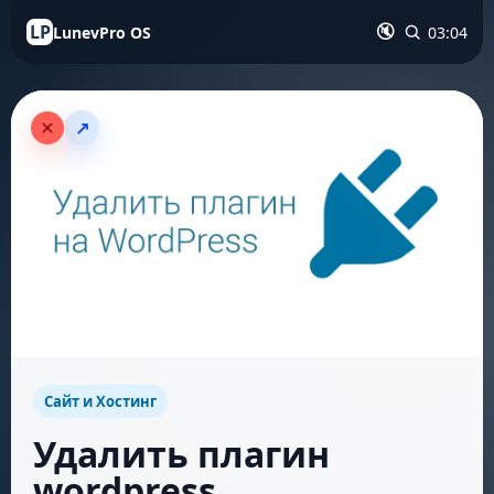
LP
LunevPro OS
03:04
🔇
↗
Сайт и Хостинг
Удалить плагин
wordpress