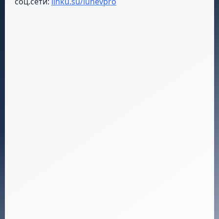
соц.сети:
linku.su/lunevpro