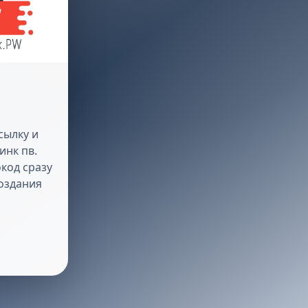
сылку и
инк пв.
код сразу
создания