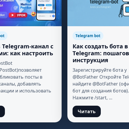
bot
Telegram bot
 Telegram-канал с
Как создать бота в
и: как настроить
Telegram: пошаго
инструкция
stBot
PostBot)позволяет
Зарегистрируйте бота у
бликовать посты в
@BotFather Откройте Te
каналы, добавлять
найдите @BotFather (о
еакции и использовать
бот для создания ботов).
Нажмите /start, ...
Читать